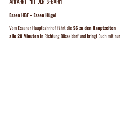
Anfahrt mit der S-Bahn
Essen HBF – Essen Hügel
Vom Essener Hauptbahnhof fährt die
S6 zu den Hauptzeiten
in Richtung Düsseldorf und bringt Euch mit nur
alle 20 Minuten
3 Stops zur Haltestelle
.
Essen Hügel
Von hier aus sind es zu Fuß keine 10 Minuten am See entlang bis
zum Seaside Beach.
Genaue Fahrzeiten, auch aus Richtung Düsseldorf kommend,
findet Ihr
hier => VRR