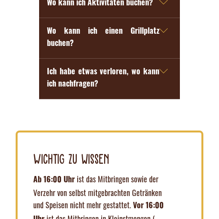
Wo kann ich Aktivitäten buchen?
10:00 –
Du findest alle buchbaren
Aktivitäten
auf
22:00
Uhr
Seaside Beach
unserer Homepage.
Wo kann ich einen Grillplatz
buchen?
Buchungen & Reservierungen für folgende
geschlo
Anfragen für Grillplätze könnt Ihr auch
Aktivitäten kannst Du direkt
ganz einfach direkt über unseren Event-
ssen
Ich habe etwas verloren, wo kann
über unser
Buchungssystem
durchführen:
Klettergarten
Konfigurator stellen.
ich nachfragen?
• Klettergarten
Ruf uns
0201-4906090
an oder schreib
• E-Bike
Hier geht's lang!
uns eine mail an
info@seaside-beach.de
geöffnet
• Bogenschießen
10:30 –
• Beachvolleyballplätze
21:00
Uhr
Adventure Golf
Wichtig zu wissen
geöffnet
ist das Mitbringen sowie der
11:00 –
Ab 16:00 Uhr
19:00
Uhr
Verzehr von selbst mitgebrachten Getränken
Schwimmen
und Speisen nicht mehr gestattet.
Vor 16:00
ist das Mitbringen in Kleinstmengen (