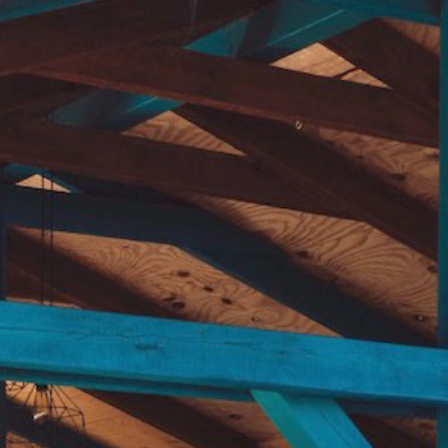
Yoga
oga
Fußball Dart
Schnitzelj