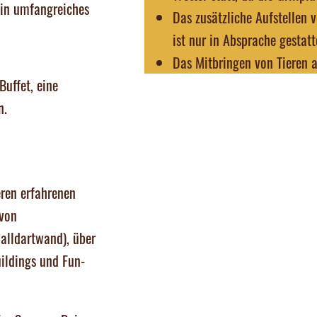
ein umfangreiches
Das zusätzliche Aufstellen 
ist nur in Absprache gestatt
Das Mitbringen von Tieren al
Buffet, eine
n.
eren erfahrenen
 von
alldartwand), über
uildings und Fun-