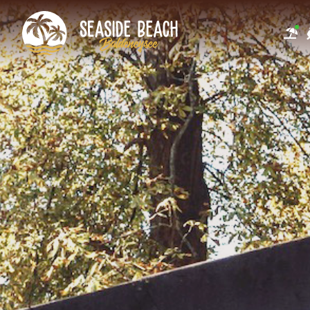
Adventure 
Klettergart
Bogenschie
E-Bike Verle
Teamevent
Kinder Feri
Baden
Beach Volle