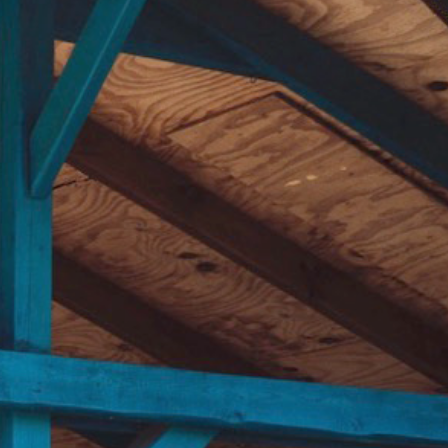
agd
Arrow Games
BumperBall