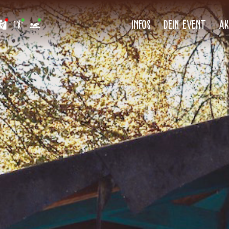
Infos
DEIN EVENT
Ak
Golf
Grillplätze
Öffnungszeiten & Preise
Kanutouren
en
Strandbars
Gastronomie
Stand-Up-Paddling
Plane deine Event
ßen
Clubhouse
Reservierung Beach Schaukeln
Segway
am Strand!
ih
FIRMENEVENTS
Floßbau
s
Schulklassen
BumperBall
Event planen
encamp 2026
Weihnachtsfeier
Arrow Games
Kindergeburtstage
Schnitzeljagd
yball
Fußball Dart