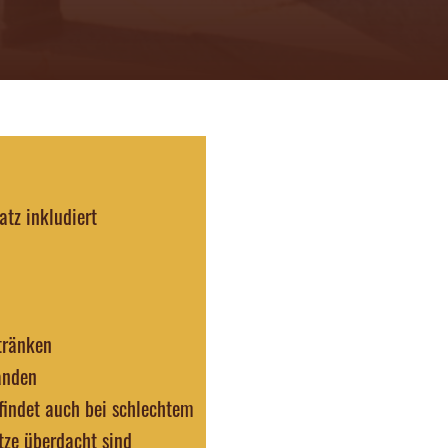
atz inkludiert
tränken
anden
 findet auch bei schlechtem
ätze überdacht sind