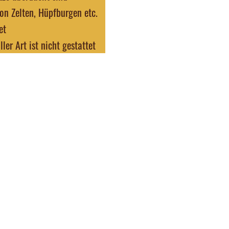
von Zelten, Hüpfburgen etc.
et
ler Art ist nicht gestattet